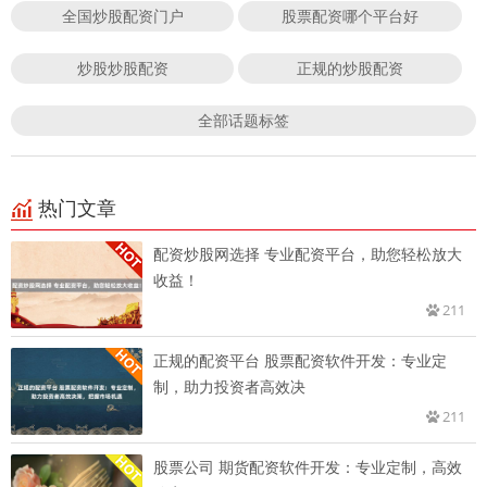
全国炒股配资门户
股票配资哪个平台好
炒股炒股配资
正规的炒股配资
全部话题标签
热门文章
配资炒股网选择 专业配资平台，助您轻松放大
收益！
211
正规的配资平台 股票配资软件开发：专业定
制，助力投资者高效决
211
股票公司 期货配资软件开发：专业定制，高效