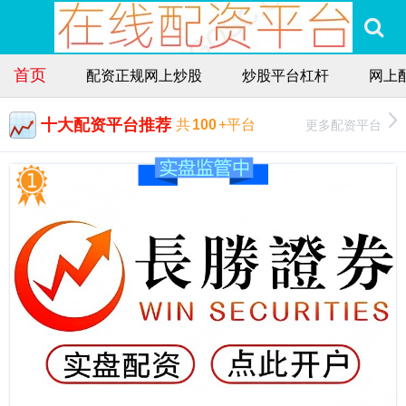
首页
配资正规网上炒股
炒股平台杠杆
网上
十大配资平台推荐
更多配资平台
共
100
+平台