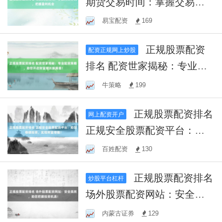
期货交易时间：掌握交易时
机，把握盈利机会
易宝配资
169
正规股票配资
配资正规网上炒股
排名 配资世家揭秘：专业配
资策略，助您开启财富增长
牛策略
199
新篇章！
正规股票配资排名
网上配资开户
正规安全股票配资平台：助
您稳健投资，实现财富增
百姓配资
130
值！
正规股票配资排名
炒股平台杠杆
场外股票配资网站：安全高
效，助您把握投资机遇！
内蒙古证券
129