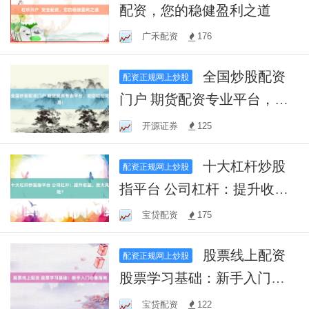
配资，您的稳健盈利之道
广禾配资
176
全国炒股配资
配资正规网上炒股
门户 期货配资专业平台，助
您轻松交易！
开源证券
125
十大杠杆炒股
配资正规网上炒股
指平台 公司杠杆：提升收
益，放大风险？
宝贷配资
175
股票线上配资
配资正规网上炒股
股票学习基础：新手入门必
备指南
宝贷配资
122