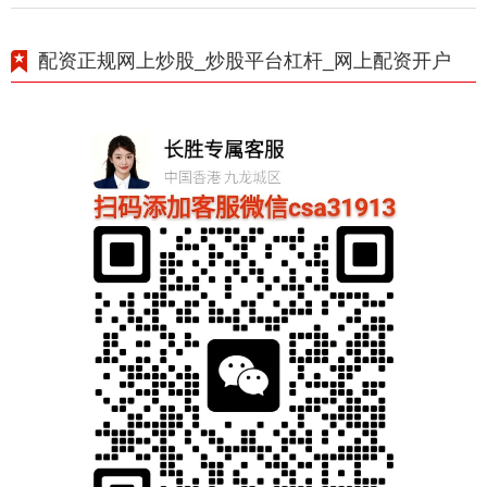
配资正规网上炒股_炒股平台杠杆_网上配资开户