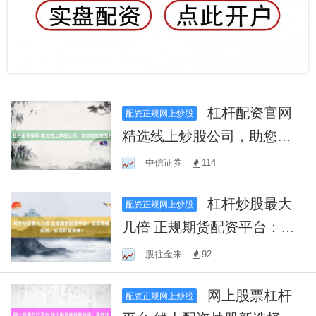
杠杆配资官网
配资正规网上炒股
精选线上炒股公司，助您轻
松投资！
中信证券
114
杠杆炒股最大
配资正规网上炒股
几倍 正规期货配资平台：助
您稳健投资，实现财富增
股往金来
92
值！
网上股票杠杆
配资正规网上炒股