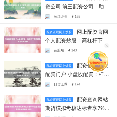
资公司 前三配资公司：助您
把握投资先机！
长江证券
155
网上配资官网
配资正规网上炒股
个人配资炒股：高杠杆下的
财富机遇与风险并存
百股顺
143
配资优秀炒股
配资正规网上炒股
配资门户 小盘股配资：杠杆
掘金，小资金撬动大收益！
日信证券
174
配资查询网站
配资正规网上炒股
期货模拟考核达标者享7%实
盘资金，零风险体验真实交