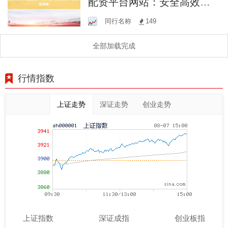
配资平台网站：安全高效，
助您财富增值！
同行名称
149
全部加载完成
行情指数
上证走势
深证走势
创业走势
上证指数
深证成指
创业板指