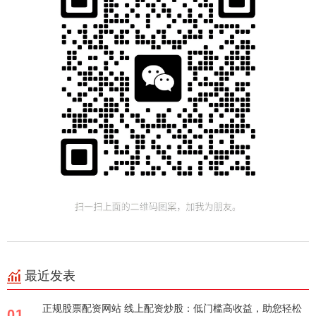
最近发表
正规股票配资网站 线上配资炒股：低门槛高收益，助您轻松
01