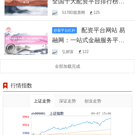
全国十大配资平台排行榜：
精选优质之选
5178D股票网
125
配资平台网站 易
炒股平台杠杆
融网：一站式金融服务平
台，让融资贷款更便捷高效
弘财富
122
全部加载完成
行情指数
上证走势
深证走势
创业走势