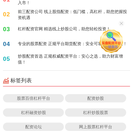
入市！
前三配资公司 线上股指配资：低门槛，高杠杆，助您把握投
02
资机遇
03
杠杆配资官网 精选线上炒股公司，助您轻松投资！
04
专业的股票配资 正规平台期货配资：安全可靠，专业高效！
炒股配资首选 正规权威配资平台：安心之选，助力财富增
05
值！
标签列表
股票百倍杠杆平台
配资炒股
杠杆融资炒股
杠杆炒股股票
配资论坛
网上股票杠杆平台