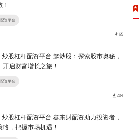
旅！
杆配资平台
65
炒股杠杆配资平台 趣炒股：探索股市奥秘，
，开启财富增长之旅！
杆配资平台
网
204
炒股杠杆配资平台 鑫东财配资助力投资者，
策略，把握市场机遇！