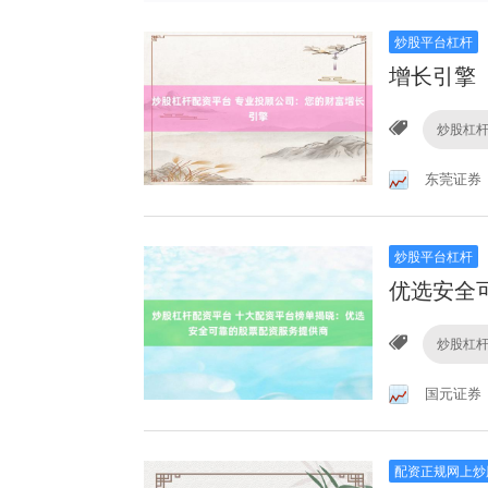
炒股平台杠杆
增长引擎
炒股杠
东莞证券
炒股平台杠杆
优选安全
炒股杠
国元证券
配资正规网上炒