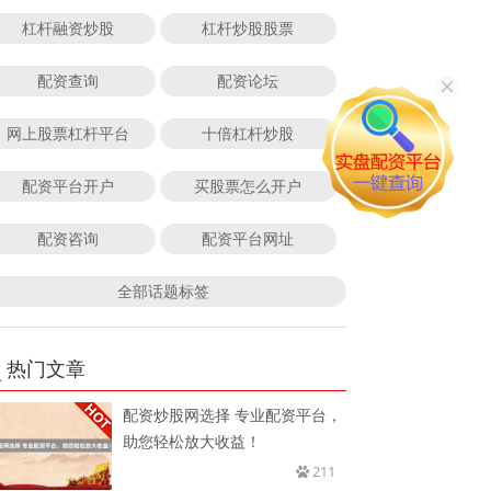
杠杆融资炒股
杠杆炒股股票
配资查询
配资论坛
网上股票杠杆平台
十倍杠杆炒股
配资平台开户
买股票怎么开户
配资咨询
配资平台网址
全部话题标签
热门文章
配资炒股网选择 专业配资平台，
助您轻松放大收益！
211