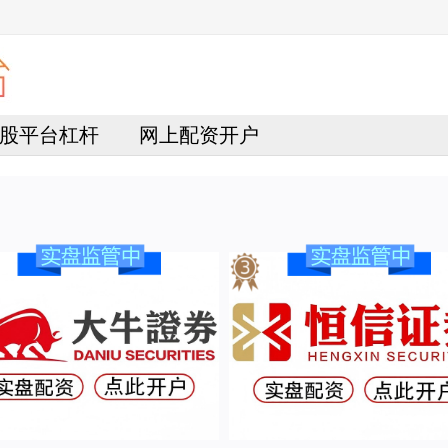
股平台杠杆
网上配资开户