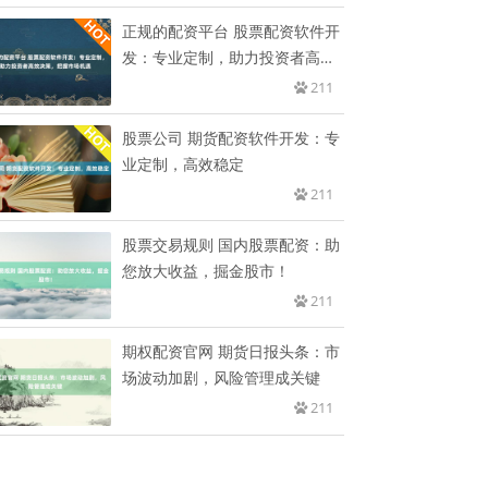
正规的配资平台 股票配资软件开
发：专业定制，助力投资者高效
决
211
股票公司 期货配资软件开发：专
业定制，高效稳定
211
股票交易规则 国内股票配资：助
您放大收益，掘金股市！
211
期权配资官网 期货日报头条：市
场波动加剧，风险管理成关键
211