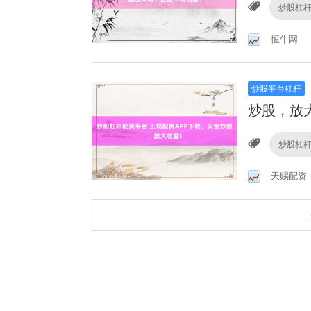
炒股杠
恒牛网
炒股平台杠杆
炒股，放
炒股杠
天赐配资