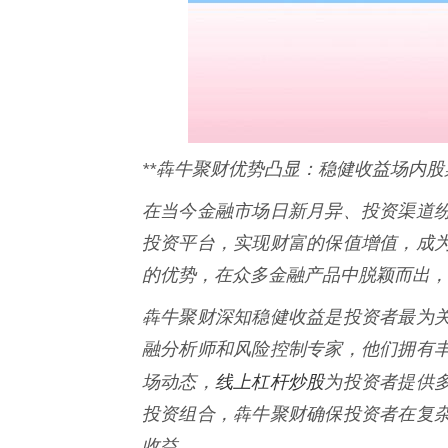
**犇牛聚财优势凸显：稳健收益场内股
在当今金融市场日新月异、投资渠道
投资平台，实现财富的保值增值，成
的优势，在众多金融产品中脱颖而出，
犇牛聚财深知稳健收益是投资者最为
融分析师和风险控制专家，他们拥有
线上杠杆炒股
场动态，
为投资者提供
投资组合，犇牛聚财确保投资者在复
收益。