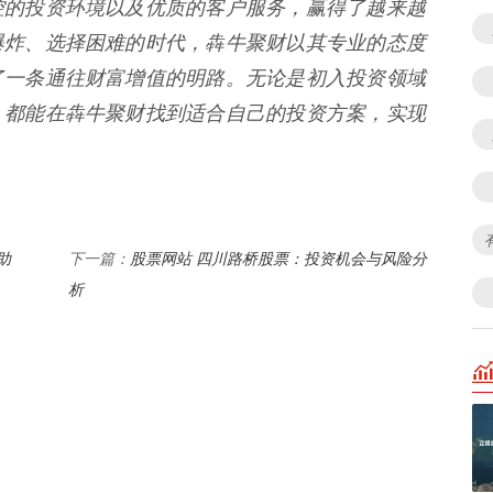
控的投资环境以及优质的客户服务，赢得了越来越
爆炸、选择困难的时代，犇牛聚财以其专业的态度
了一条通往财富增值的明路。无论是初入投资领域
，都能在犇牛聚财找到适合自己的投资方案，实现
助
股票网站 四川路桥股票：投资机会与风险分
下一篇：
析