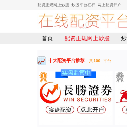
配资正规网上炒股_炒股平台杠杆_网上配资开户
首页
配资正规网上炒股
炒
十大配资平台推荐
共
100
+平台