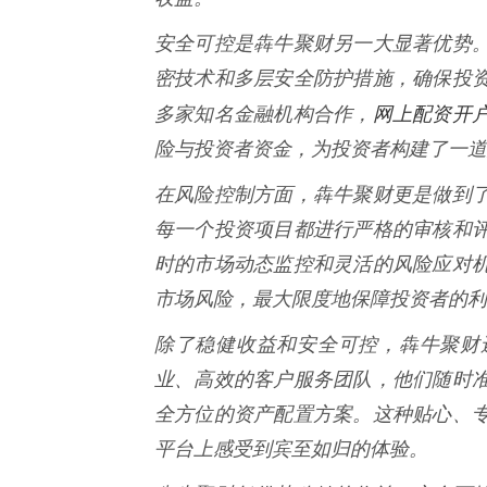
安全可控是犇牛聚财另一大显著优势
密技术和多层安全防护措施，确保投
网上配资开
多家知名金融机构合作，
险与投资者资金，为投资者构建了一道
在风险控制方面，犇牛聚财更是做到
每一个投资项目都进行严格的审核和
时的市场动态监控和灵活的风险应对
市场风险，最大限度地保障投资者的利
除了稳健收益和安全可控，犇牛聚财
业、高效的客户服务团队，他们随时
全方位的资产配置方案。这种贴心、
平台上感受到宾至如归的体验。