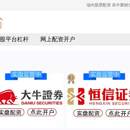
场内股票配资 犇牛聚
股平台杠杆
网上配资开户