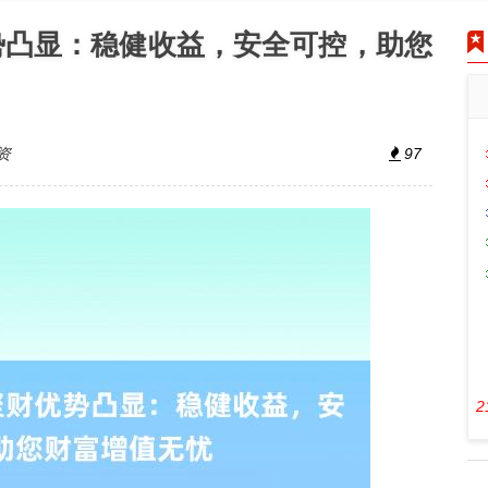
势凸显：稳健收益，安全可控，助您
资
97
2