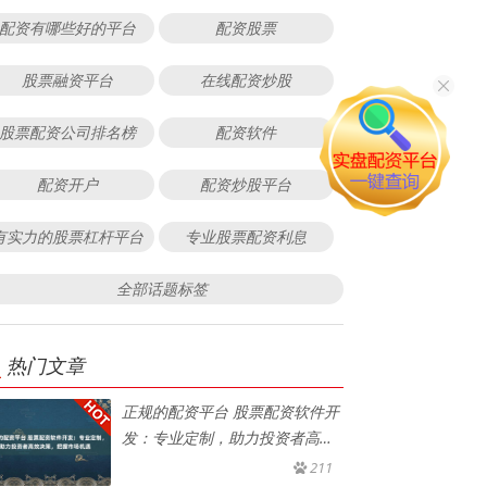
配资有哪些好的平台
配资股票
股票融资平台
在线配资炒股
股票配资公司排名榜
配资软件
配资开户
配资炒股平台
有实力的股票杠杆平台
专业股票配资利息
全部话题标签
热门文章
正规的配资平台 股票配资软件开
发：专业定制，助力投资者高效
决
211