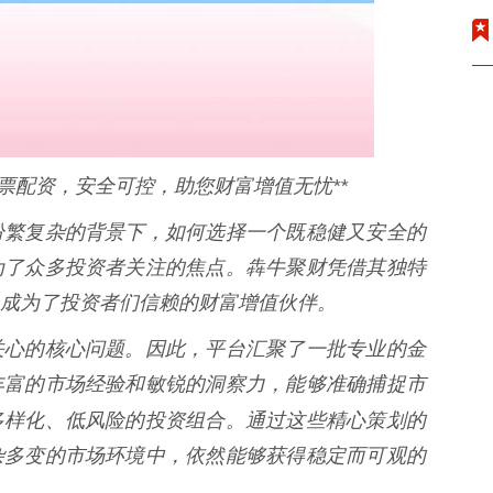
票配资，安全可控，助您财富增值无忧**
纷繁复杂的背景下，如何选择一个既稳健又安全的
为了众多投资者关注的焦点。犇牛聚财凭借其独特
成为了投资者们信赖的财富增值伙伴。
关心的核心问题。因此，平台汇聚了一批专业的金
丰富的市场经验和敏锐的洞察力，能够准确捕捉市
多样化、低风险的投资组合。通过这些精心策划的
杂多变的市场环境中，依然能够获得稳定而可观的