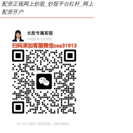
配资正规网上炒股_炒股平台杠杆_网上
配资开户